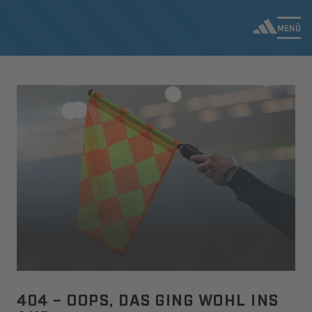
MENÜ
404 – OOPS, DAS GING WOHL INS