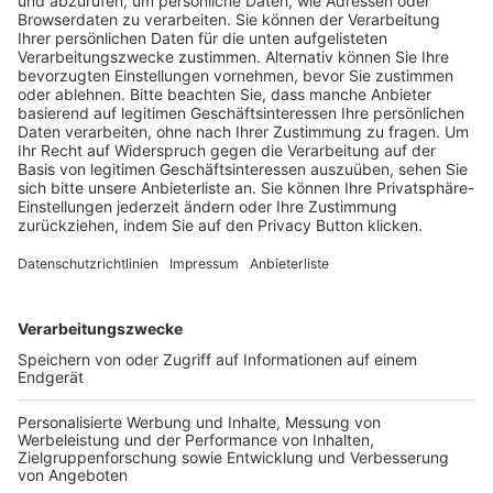
Pässe und Vereinswechsel
Trainerausbildung
Schulungsangebot Vereinsmitarbeiter
BFV-Geschäftsstellen
Trainerbörse
Login SpielPlus
FOLGE DEM BFV
TOP-VEREINE