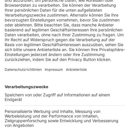
Pässe und Vereinswechsel
Trainerausbildung
Schulungsangebot Vereinsmitarbeiter
BFV-Geschäftsstellen
Trainerbörse
Login SpielPlus
FOLGE DEM BFV
TOP-VEREINE