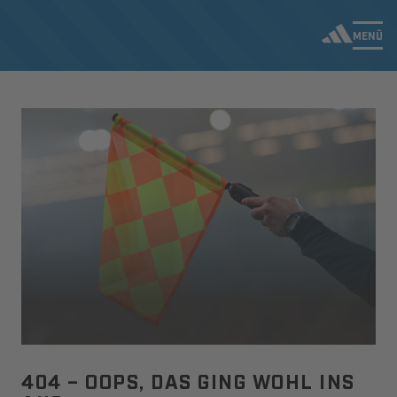
MENÜ
404 – OOPS, DAS GING WOHL INS