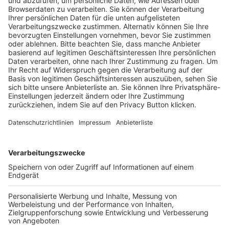
Pässe und Vereinswechsel
Trainerausbildung
Schulungsangebot Vereinsmitarbeiter
BFV-Geschäftsstellen
Trainerbörse
Login SpielPlus
FOLGE DEM BFV
TOP-VEREINE