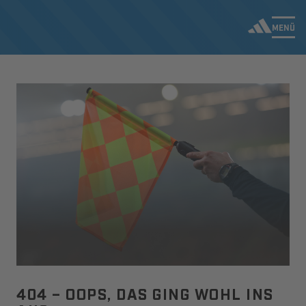
MENÜ
404 – OOPS, DAS GING WOHL INS