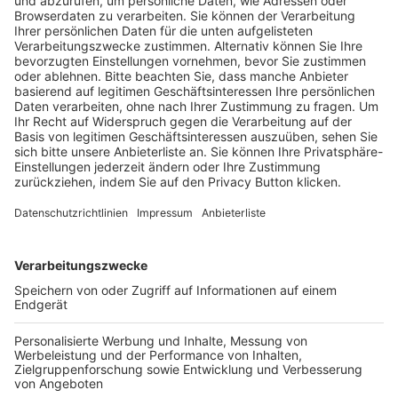
Pässe und Vereinswechsel
Trainerausbildung
Schulungsangebot Vereinsmitarbeiter
BFV-Geschäftsstellen
Trainerbörse
Login SpielPlus
FOLGE DEM BFV
TOP-VEREINE