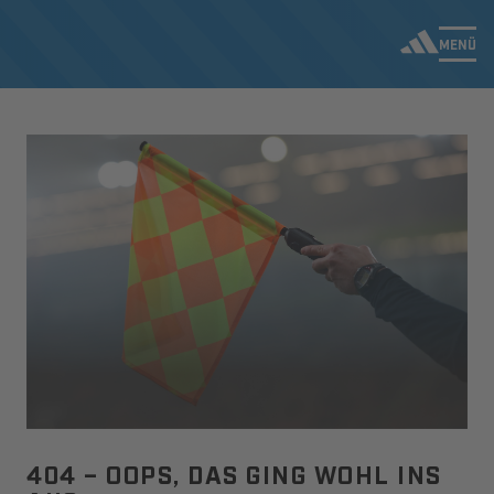
MENÜ
404 – OOPS, DAS GING WOHL INS