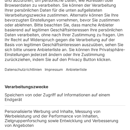
Pässe und Vereinswechsel
Trainerausbildung
Schulungsangebot Vereinsmitarbeiter
BFV-Geschäftsstellen
Trainerbörse
Login SpielPlus
FOLGE DEM BFV
TOP-VEREINE