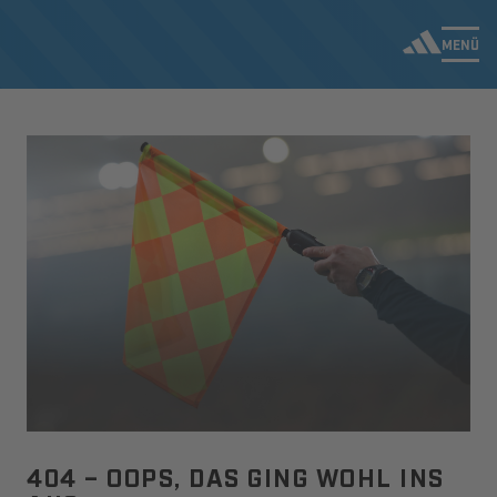
MENÜ
404 – OOPS, DAS GING WOHL INS