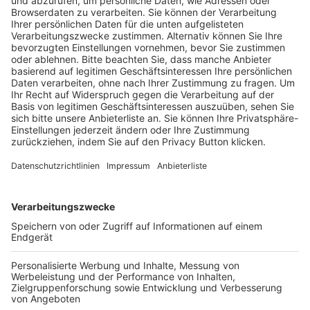
Pässe und Vereinswechsel
Trainerausbildung
Schulungsangebot Vereinsmitarbeiter
BFV-Geschäftsstellen
Trainerbörse
Login SpielPlus
FOLGE DEM BFV
TOP-VEREINE