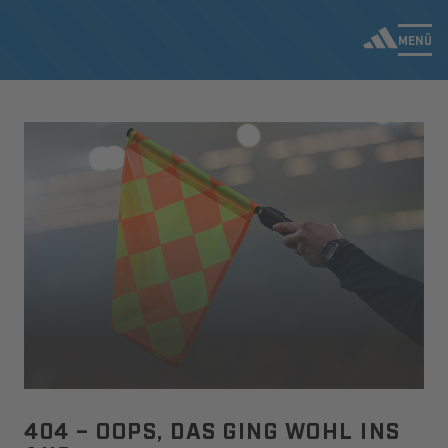
MENÜ
404 – OOPS, DAS GING WOHL INS