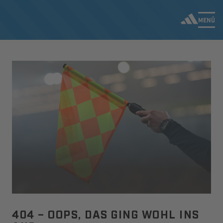
MENÜ
404 – OOPS, DAS GING WOHL INS