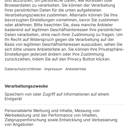
Pässe und Vereinswechsel
Trainerausbildung
Schulungsangebot Vereinsmitarbeiter
BFV-Geschäftsstellen
Trainerbörse
Login SpielPlus
FOLGE DEM BFV
TOP-VEREINE