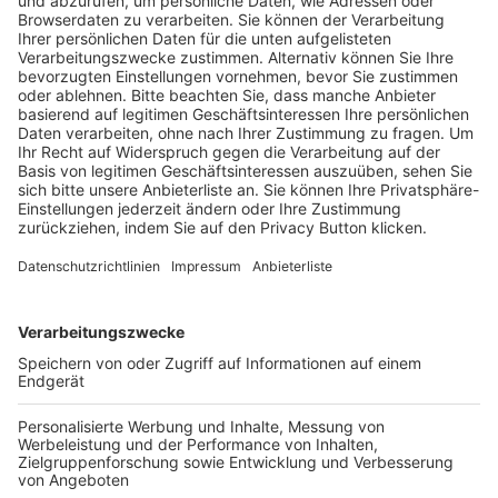
Pässe und Vereinswechsel
Trainerausbildung
Schulungsangebot Vereinsmitarbeiter
BFV-Geschäftsstellen
Trainerbörse
Login SpielPlus
FOLGE DEM BFV
TOP-VEREINE