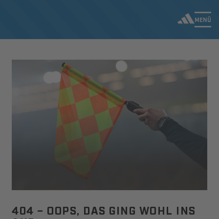
MENÜ
404 – OOPS, DAS GING WOHL INS