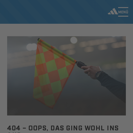
MENÜ
404 – OOPS, DAS GING WOHL INS