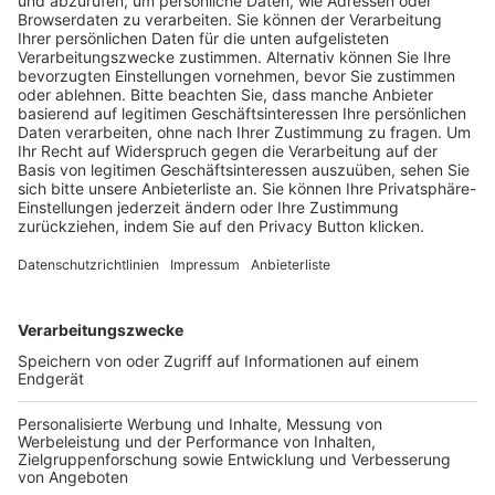
Pässe und Vereinswechsel
Trainerausbildung
Schulungsangebot Vereinsmitarbeiter
BFV-Geschäftsstellen
Trainerbörse
Login SpielPlus
FOLGE DEM BFV
TOP-VEREINE