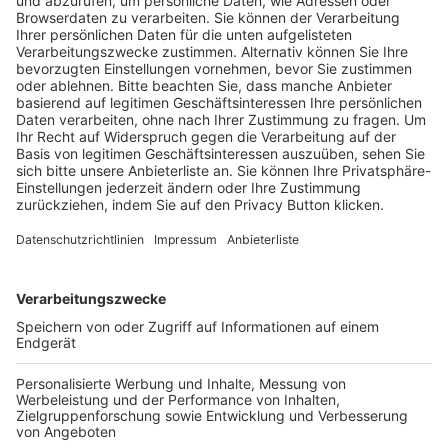
Pässe und Vereinswechsel
Trainerausbildung
Schulungsangebot Vereinsmitarbeiter
BFV-Geschäftsstellen
Trainerbörse
Login SpielPlus
FOLGE DEM BFV
TOP-VEREINE