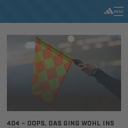
MENÜ
404 – OOPS, DAS GING WOHL INS