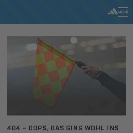
MENÜ
404 – OOPS, DAS GING WOHL INS