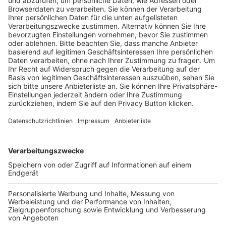
Pässe und Vereinswechsel
Trainerausbildung
Schulungsangebot Vereinsmitarbeiter
BFV-Geschäftsstellen
Trainerbörse
Login SpielPlus
FOLGE DEM BFV
TOP-VEREINE