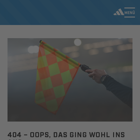
MENÜ
404 – OOPS, DAS GING WOHL INS