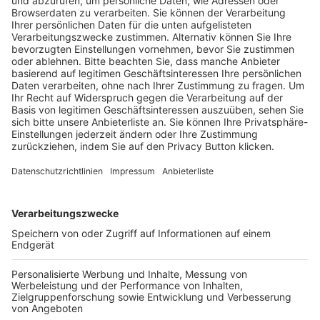
Pässe und Vereinswechsel
Trainerausbildung
Schulungsangebot Vereinsmitarbeiter
BFV-Geschäftsstellen
Trainerbörse
Login SpielPlus
FOLGE DEM BFV
TOP-VEREINE