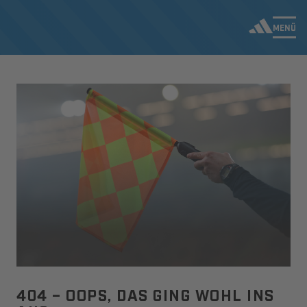
MENÜ
404 – OOPS, DAS GING WOHL INS