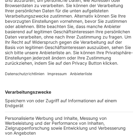
Pässe und Vereinswechsel
Trainerausbildung
Schulungsangebot Vereinsmitarbeiter
BFV-Geschäftsstellen
Trainerbörse
Login SpielPlus
FOLGE DEM BFV
TOP-VEREINE