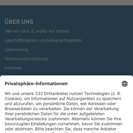
ÜBER UNS
Wer wir sind & wofür wir stehen
Geschäftsstellen und Ansprechpartner
Sponsoring
Vereinsunterstützung
Infothek
Kontakt
HÄUFIG BESUCHTE SEITEN
Pässe und Vereinswechsel
Trainerausbildung
Schulungsangebot Vereinsmitarbeiter
BFV-Geschäftsstellen