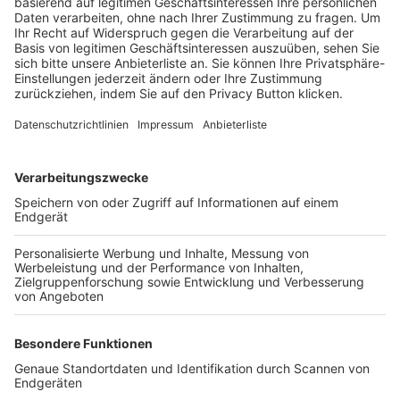
Trainerbörse
Login SpielPlus
FOLGE DEM BFV
TOP-VEREINE
TOP-PARTNER