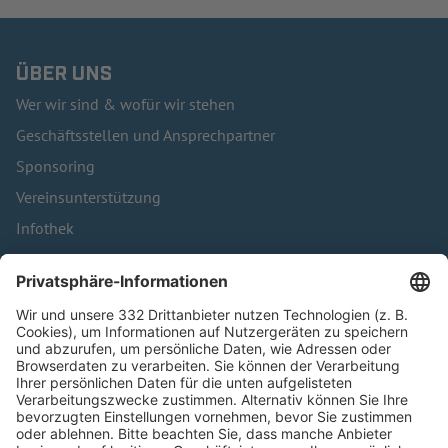
ÜBER UNS
Wer wir sind & wofür wir stehen
Geschäftsstellen und Ansprechpartner
Sponsoring
Vereinsunterstützung
Infothek
Kontakt
HÄUFIG BESUCHTE SEITEN
Pässe und Vereinswechsel
Trainerausbildung
Schulungsangebot Vereinsmitarbeiter
BFV-Geschäftsstellen