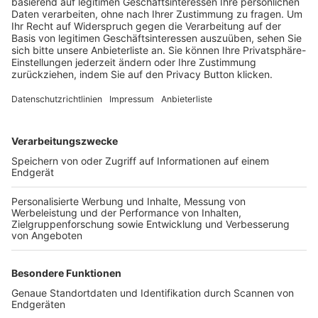
Trainerbörse
Login SpielPlus
FOLGE DEM BFV
TOP-VEREINE
TOP-PARTNER