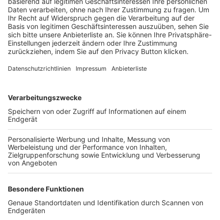
Trainerbörse
Login SpielPlus
FOLGE DEM BFV
TOP-VEREINE
TOP-PARTNER