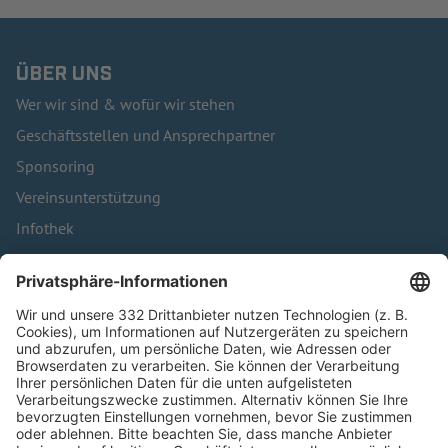
ÜBER UNS
Wer wir sind & wofür wir stehen
Geschäftsstellen und Ansprechpartner
Sponsoring
Vereinsunterstützung
Infothek
Kontakt
HÄUFIG BESUCHTE SEITEN
Pässe und Vereinswechsel
Trainerausbildung
Schulungsangebot Vereinsmitarbeiter
BFV-Geschäftsstellen