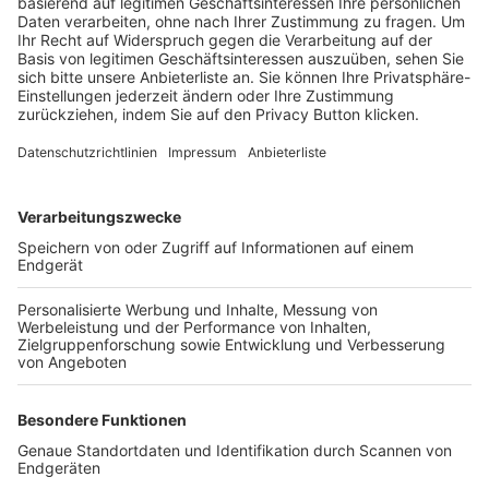
Trainerbörse
Login SpielPlus
FOLGE DEM BFV
TOP-VEREINE
TOP-PARTNER