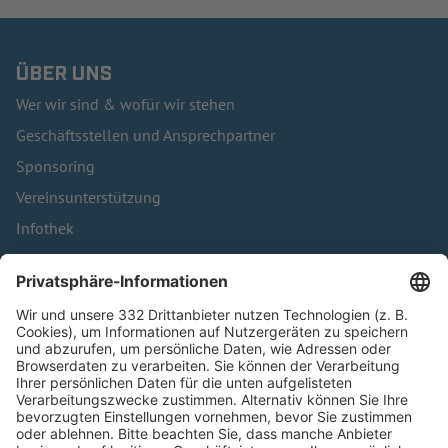
ÜBER UNS
Wer wir sind & wofür wir stehen
Geschäftsstellen und Ansprechpartner
Sponsoring
Vereinsunterstützung
Infothek
Kontakt
HÄUFIG BESUCHTE SEITEN
Pässe und Vereinswechsel
Trainerausbildung
Schulungsangebot Vereinsmitarbeiter
BFV-Geschäftsstellen