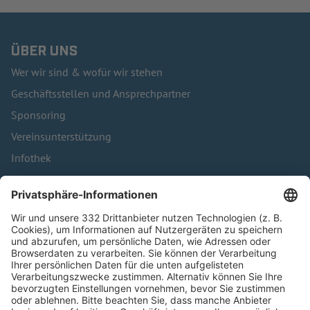
ÜBER UNS
Wer wir sind & wofür wir stehen
Geschäftsstellen und Ansprechpartner
Sponsoring
Vereinsunterstützung
Infothek
Kontakt
HÄUFIG BESUCHTE SEITEN
Pässe und Vereinswechsel
Trainerausbildung
Schulungsangebot Vereinsmitarbeiter
BFV-Geschäftsstellen