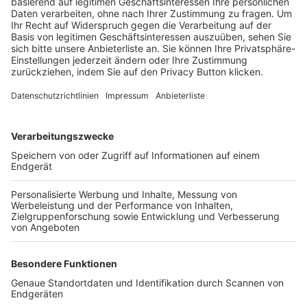
Trainerbörse
Login SpielPlus
FOLGE DEM BFV
TOP-VEREINE
TOP-PARTNER