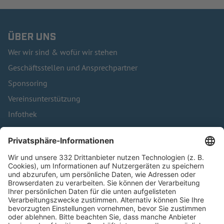
ÜBER UNS
Wer wir sind & wofür wir stehen
Geschäftsstellen und Ansprechpartner
Sponsoring
Vereinsunterstützung
Infothek
Kontakt
HÄUFIG BESUCHTE SEITEN
Pässe und Vereinswechsel
Trainerausbildung
Schulungsangebot Vereinsmitarbeiter
BFV-Geschäftsstellen