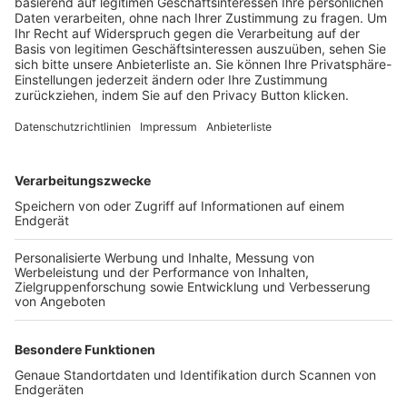
Trainerbörse
Login SpielPlus
FOLGE DEM BFV
TOP-VEREINE
TOP-PARTNER