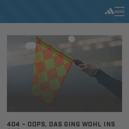
MENÜ
404 – OOPS, DAS GING WOHL INS