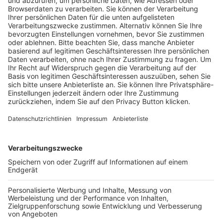
Pässe und Vereinswechsel
Trainerausbildung
Schulungsangebot Vereinsmitarbeiter
BFV-Geschäftsstellen
Trainerbörse
Login SpielPlus
FOLGE DEM BFV
TOP-VEREINE