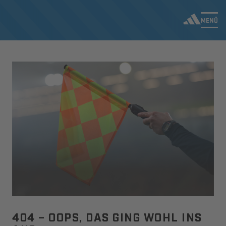
MENÜ
404 – OOPS, DAS GING WOHL INS