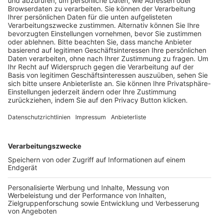
Pässe und Vereinswechsel
Trainerausbildung
Schulungsangebot Vereinsmitarbeiter
BFV-Geschäftsstellen
Trainerbörse
Login SpielPlus
FOLGE DEM BFV
TOP-VEREINE