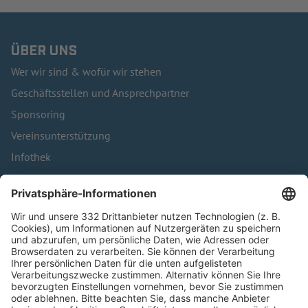
ÜBER UNS
Wer wir sind & wofür wir stehen
Geschäftsstellen und Ansprechpartner
Sponsoring
Vereinsunterstützung
Infothek
Kontakt
HÄUFIG BESUCHTE SEITEN
Pässe und Vereinswechsel
Trainerausbildung
Schulungsangebot Vereinsmitarbeiter
BFV-Geschäftsstellen