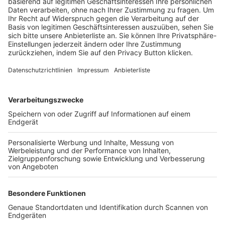
Trainerbörse
Login SpielPlus
FOLGE DEM BFV
TOP-VEREINE
TOP-PARTNER