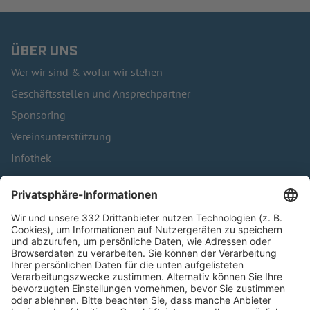
ÜBER UNS
Wer wir sind & wofür wir stehen
Geschäftsstellen und Ansprechpartner
Sponsoring
Vereinsunterstützung
Infothek
Kontakt
HÄUFIG BESUCHTE SEITEN
Pässe und Vereinswechsel
Trainerausbildung
Schulungsangebot Vereinsmitarbeiter
BFV-Geschäftsstellen