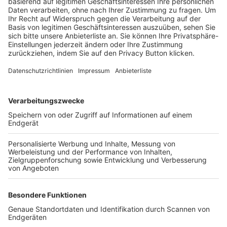
Trainerbörse
Login SpielPlus
FOLGE DEM BFV
TOP-VEREINE
TOP-PARTNER