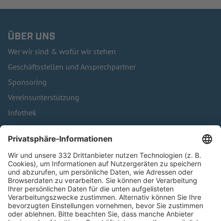
ÜBER UNS
Wer wir sind & wofür wir stehen
Geschäftsstellen und Ansprechpartner
Sponsoring
Vereinsunterstützung
Infothek
Kontakt
HÄUFIG BESUCHTE SEITEN
Pässe und Vereinswechsel
Trainerausbildung
Schulungsangebot Vereinsmitarbeiter
BFV-Geschäftsstellen