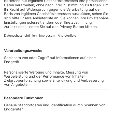
Trainerbörse
Login SpielPlus
FOLGE DEM BFV
TOP-VEREINE
TOP-PARTNER