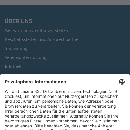
ÜBER UNS
Wer wir sind & wofür wir stehen
Geschäftsstellen und Ansprechpartner
Sponsoring
Vereinsunterstützung
Infothek
Kontakt
HÄUFIG BESUCHTE SEITEN
Pässe und Vereinswechsel
Trainerausbildung
Schulungsangebot Vereinsmitarbeiter
BFV-Geschäftsstellen