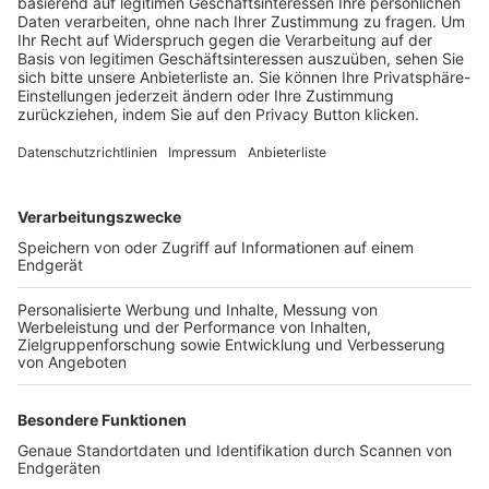
Trainerbörse
Login SpielPlus
FOLGE DEM BFV
TOP-VEREINE
TOP-PARTNER