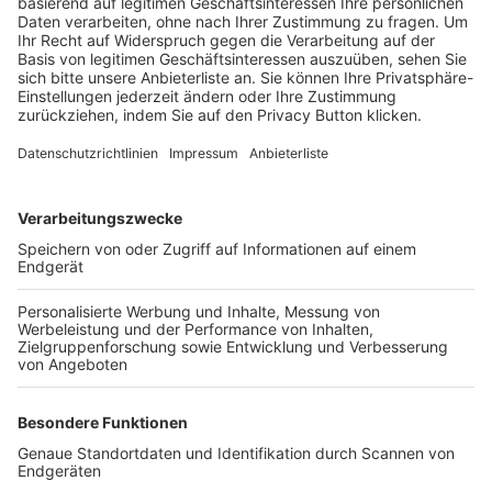
Trainerbörse
Login SpielPlus
FOLGE DEM BFV
TOP-VEREINE
TOP-PARTNER