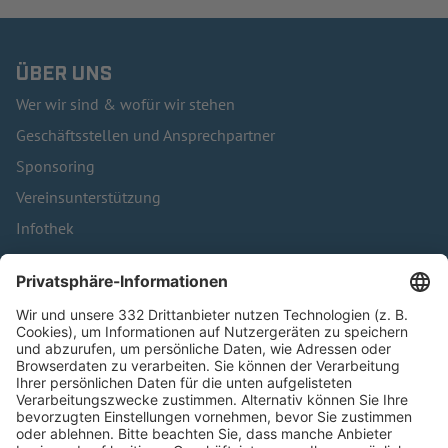
ÜBER UNS
Wer wir sind & wofür wir stehen
Geschäftsstellen und Ansprechpartner
Sponsoring
Vereinsunterstützung
Infothek
Kontakt
HÄUFIG BESUCHTE SEITEN
Pässe und Vereinswechsel
Trainerausbildung
Schulungsangebot Vereinsmitarbeiter
BFV-Geschäftsstellen