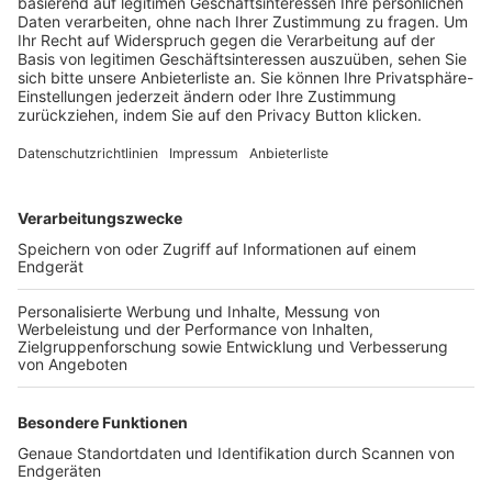
Trainerbörse
Login SpielPlus
FOLGE DEM BFV
TOP-VEREINE
TOP-PARTNER