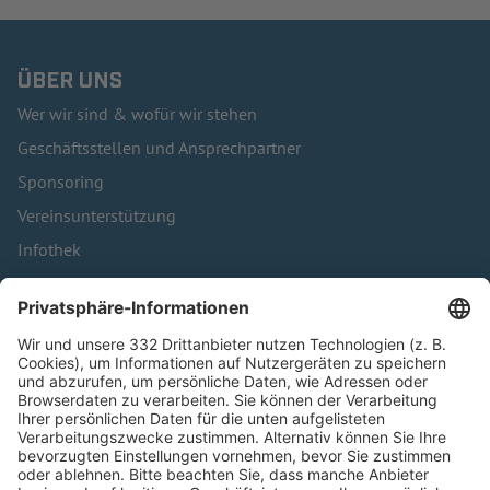
ÜBER UNS
Wer wir sind & wofür wir stehen
Geschäftsstellen und Ansprechpartner
Sponsoring
Vereinsunterstützung
Infothek
Kontakt
HÄUFIG BESUCHTE SEITEN
Pässe und Vereinswechsel
Trainerausbildung
Schulungsangebot Vereinsmitarbeiter
BFV-Geschäftsstellen