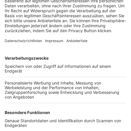
Trainerbörse
Login SpielPlus
FOLGE DEM BFV
TOP-VEREINE
TOP-PARTNER