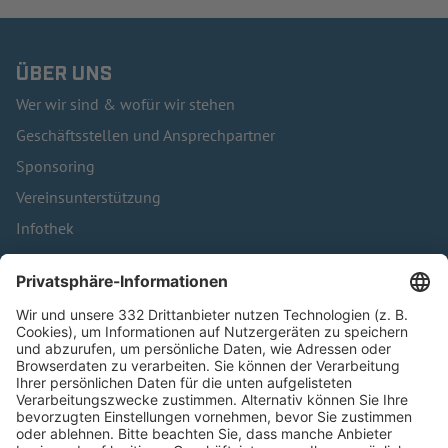
ÜBER UNS
Wer wir sind & wofür wir stehen
Geschäftsstellen und Ansprechpartner
Sponsoring
Vereinsunterstützung
Infothek
Kontakt
HÄUFIG BESUCHTE SEITEN
Pässe und Vereinswechsel
Trainerausbildung
Schulungsangebot Vereinsmitarbeiter
BFV-Geschäftsstellen