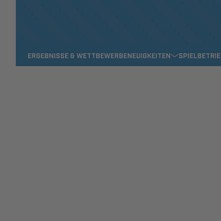
ERGEBNISSE & WETTBEWERBE
NEUIGKEITEN
SPIELBETRI