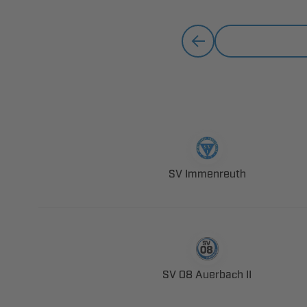
 
   