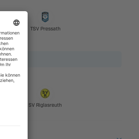
 
 