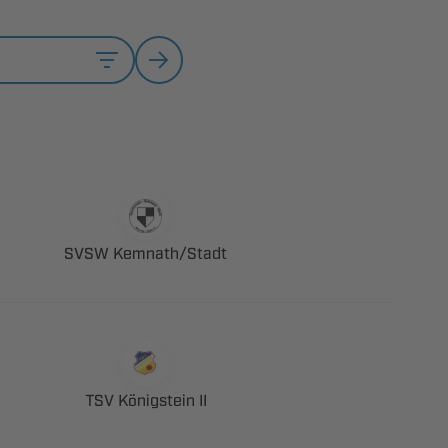
 ​
  