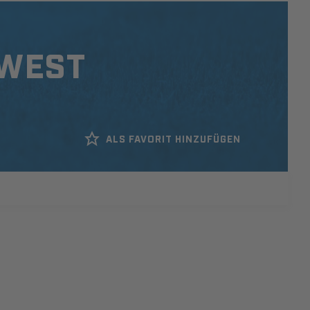
 WEST
ALS FAVORIT HINZUFÜGEN