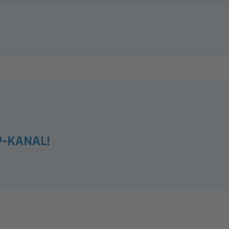
-KANAL!