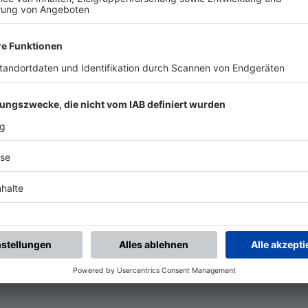
 einfach mit den BFV-Widgets.