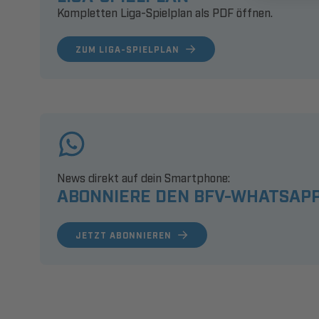
Kompletten Liga-Spielplan als PDF öffnen.
ZUM LIGA-SPIELPLAN
News direkt auf dein Smartphone:
ABONNIERE DEN BFV-WHATSAPP
JETZT ABONNIEREN