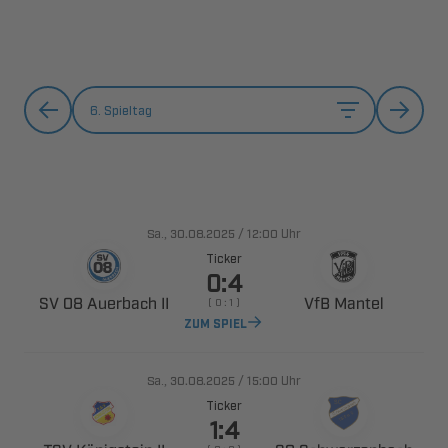
6. Spieltag
., 
/

Uhr
Ticker

   
 
    
ZUM SPIEL
., 
/

Uhr
Ticker
