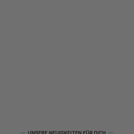
UNSERE NEUIGKEITEN FÜR DICH