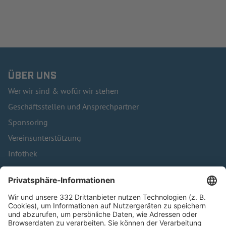
ÜBER UNS
Wer wir sind & wofür wir stehen
Geschäftsstellen und Ansprechpartner
Sponsoring
Vereinsunterstützung
Infothek
Kontakt
HÄUFIG BESUCHTE SEITEN
Pässe und Vereinswechsel