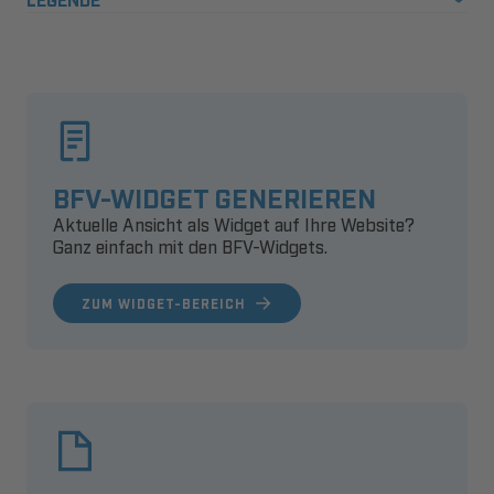
BFV-WIDGET GENERIEREN
Aktuelle Ansicht als Widget auf Ihre Website?
Ganz einfach mit den BFV-Widgets.
ZUM WIDGET-BEREICH