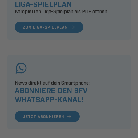
LIGA-SPIELPLAN
Kompletten Liga-Spielplan als PDF öffnen.
ZUM LIGA-SPIELPLAN
News direkt auf dein Smartphone:
ABONNIERE DEN BFV-
WHATSAPP-KANAL!
JETZT ABONNIEREN