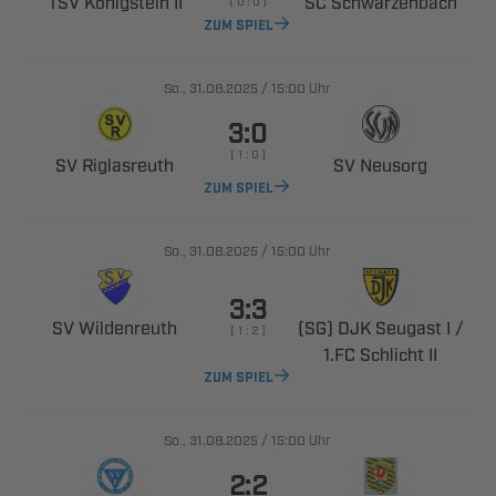
  
 
    
ZUM SPIEL
., 
/

Uhr

    
 
 
ZUM SPIEL
., 
/

Uhr

 
    
    
  
ZUM SPIEL
., 
/

Uhr
