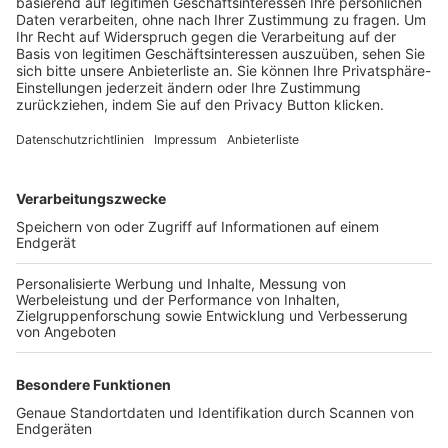
Trainerbörse
Login SpielPlus
FOLGE DEM BFV
TOP-VEREINE
TOP-PARTNER