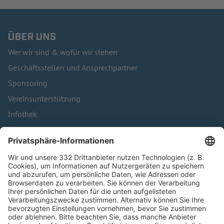
ÜBER UNS
Wer wir sind & wofür wir stehen
Geschäftsstellen und Ansprechpartner
Sponsoring
Vereinsunterstützung
Infothek
Kontakt
HÄUFIG BESUCHTE SEITEN
Pässe und Vereinswechsel
Trainerausbildung
Schulungsangebot Vereinsmitarbeiter
BFV-Geschäftsstellen