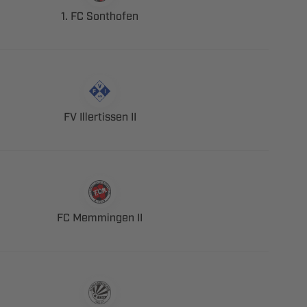
  
  
  