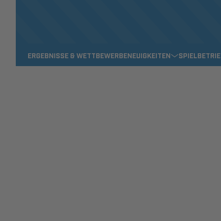
ERGEBNISSE & WETTBEWERBE
NEUIGKEITEN
SPIELBETRI