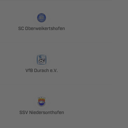
 
  
 