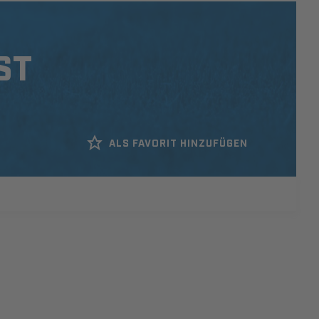
ST
ALS FAVORIT HINZUFÜGEN