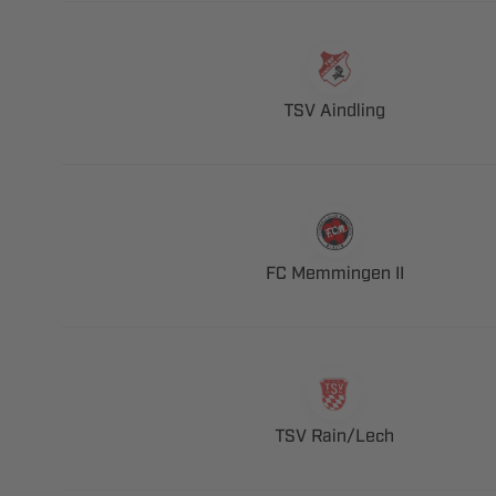
 
  
 ​