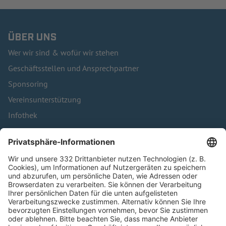
ÜBER UNS
Wer wir sind & wofür wir stehen
Geschäftsstellen und Ansprechpartner
Sponsoring
Vereinsunterstützung
Infothek
Kontakt
HÄUFIG BESUCHTE SEITEN
Pässe und Vereinswechsel
Trainerausbildung
Schulungsangebot Vereinsmitarbeiter
BFV-Geschäftsstellen