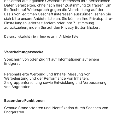
Trainerbörse
Login SpielPlus
FOLGE DEM BFV
TOP-VEREINE
TOP-PARTNER