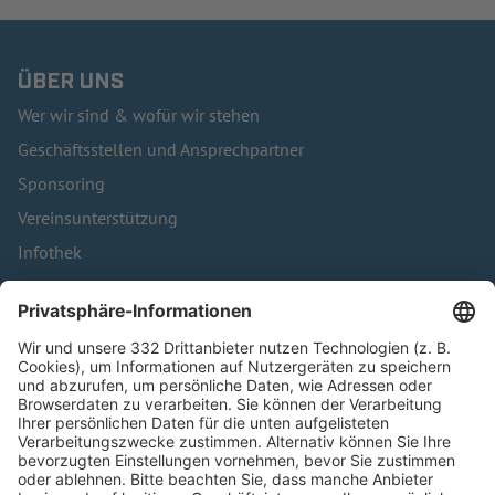
ÜBER UNS
Wer wir sind & wofür wir stehen
Geschäftsstellen und Ansprechpartner
Sponsoring
Vereinsunterstützung
Infothek
Kontakt
HÄUFIG BESUCHTE SEITEN
Pässe und Vereinswechsel
Trainerausbildung
Schulungsangebot Vereinsmitarbeiter
BFV-Geschäftsstellen