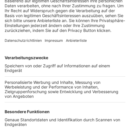
Trainerbörse
Login SpielPlus
FOLGE DEM BFV
TOP-VEREINE
TOP-PARTNER