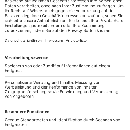
Trainerbörse
Login SpielPlus
FOLGE DEM BFV
TOP-VEREINE
TOP-PARTNER