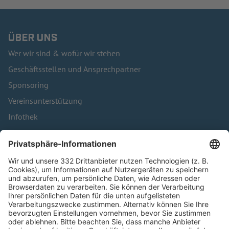
ÜBER UNS
Wer wir sind & wofür wir stehen
Geschäftsstellen und Ansprechpartner
Sponsoring
Vereinsunterstützung
Infothek
Kontakt
HÄUFIG BESUCHTE SEITEN
Pässe und Vereinswechsel
Trainerausbildung
Schulungsangebot Vereinsmitarbeiter
BFV-Geschäftsstellen