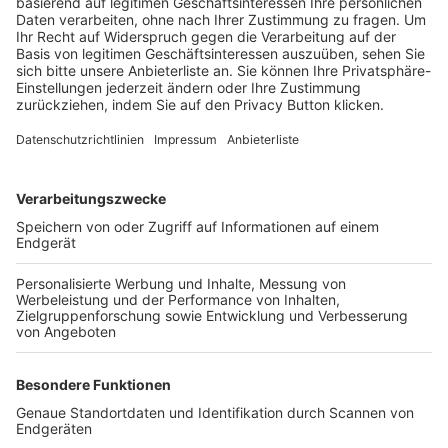
Trainerbörse
Login SpielPlus
FOLGE DEM BFV
TOP-VEREINE
TOP-PARTNER