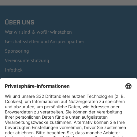
ÜBER UNS
Wer wir sind & wofür wir stehen
Geschäftsstellen und Ansprechpartner
Sponsoring
Vereinsunterstützung
Infothek
Kontakt
HÄUFIG BESUCHTE SEITEN
Pässe und Vereinswechsel
Trainerausbildung
Schulungsangebot Vereinsmitarbeiter
BFV-Geschäftsstellen