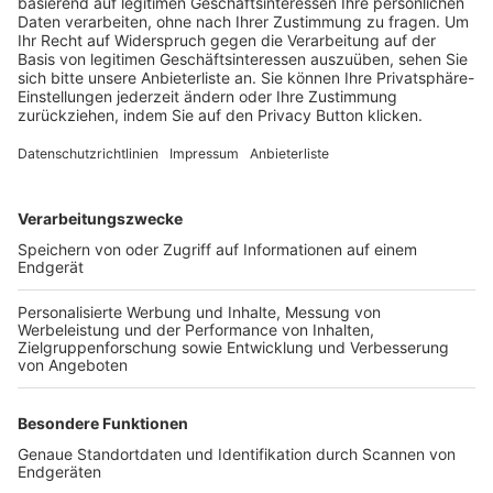
Trainerbörse
Login SpielPlus
FOLGE DEM BFV
TOP-VEREINE
TOP-PARTNER