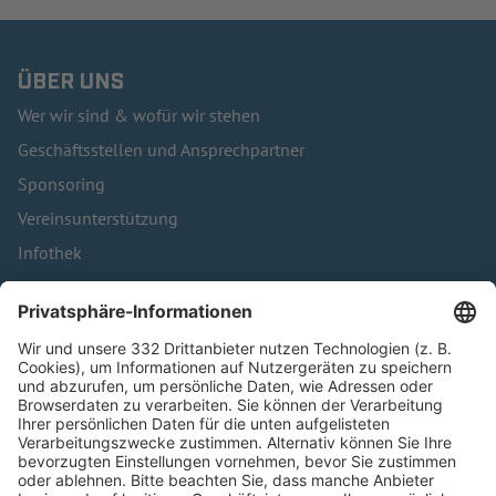
ÜBER UNS
Wer wir sind & wofür wir stehen
Geschäftsstellen und Ansprechpartner
Sponsoring
Vereinsunterstützung
Infothek
Kontakt
HÄUFIG BESUCHTE SEITEN
Pässe und Vereinswechsel
Trainerausbildung
Schulungsangebot Vereinsmitarbeiter
BFV-Geschäftsstellen