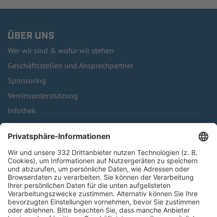
ÜBER UNS
Wer wir sind & wofür wir stehen
Geschäftsstellen und Ansprechpartner
Sponsoring
Vereinsunterstützung
Infothek
Kontakt
HÄUFIG BESUCHTE SEITEN
Pässe und Vereinswechsel
Trainerausbildung
Schulungsangebot Vereinsmitarbeiter
BFV-Geschäftsstellen