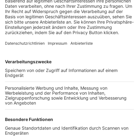
Trainerbörse
Login SpielPlus
FOLGE DEM BFV
TOP-VEREINE
TOP-PARTNER