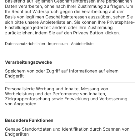
Trainerbörse
Login SpielPlus
FOLGE DEM BFV
TOP-VEREINE
TOP-PARTNER