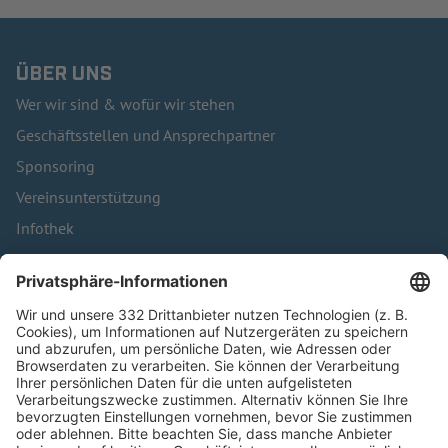
ÜBER UNS
Wer wir sind & wofür wir stehen
Geschäftsstellen und Ansprechpartner
Sponsoring
Vereinsunterstützung
Infothek
Kontakt
HÄUFIG BESUCHTE SEITEN
Pässe und Vereinswechsel
Trainerausbildung
Schulungsangebot Vereinsmitarbeiter
BFV-Geschäftsstellen