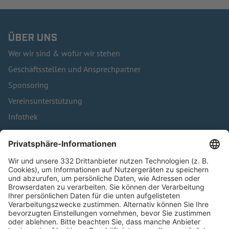
ÜBER UNS
Wer wir sind & wofür wir stehen
Geschäftsstellen und Ansprechpartner
Sponsoring
Vereinsunterstützung
Infothek
Kontakt
HÄUFIG BESUCHTE SEITEN
Pässe und Vereinswechsel
Trainerausbildung
Schulungsangebot Vereinsmitarbeiter
BFV-Geschäftsstellen