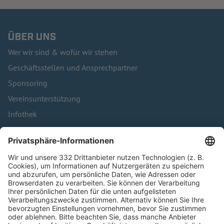
ÜBER UNS
Wer wir sind & wofür wir stehen
Geschäftsstellen und Ansprechpartner
Sponsoring
Vereinsunterstützung
Infothek
Kontakt
HÄUFIG BESUCHTE SEITEN
Pässe und Vereinswechsel
Trainerausbildung
Schulungsangebot Vereinsmitarbeiter
BFV-Geschäftsstellen