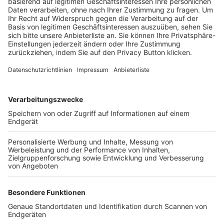
Trainerbörse
Login SpielPlus
FOLGE DEM BFV
TOP-VEREINE
TOP-PARTNER