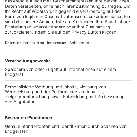
Trainerbörse
Login SpielPlus
FOLGE DEM BFV
TOP-VEREINE
TOP-PARTNER