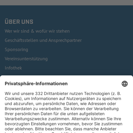
ÜBER UNS
Wer wir sind & wofür wir stehen
Geschäftsstellen und Ansprechpartner
Sponsoring
Vereinsunterstützung
Infothek
Kontakt
HÄUFIG BESUCHTE SEITEN
Pässe und Vereinswechsel
Trainerausbildung
Schulungsangebot Vereinsmitarbeiter
BFV-Geschäftsstellen