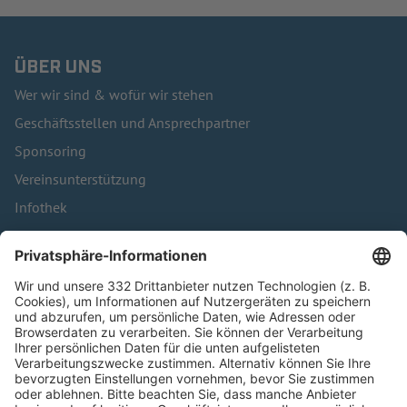
ÜBER UNS
Wer wir sind & wofür wir stehen
Geschäftsstellen und Ansprechpartner
Sponsoring
Vereinsunterstützung
Infothek
Kontakt
HÄUFIG BESUCHTE SEITEN
Pässe und Vereinswechsel
Trainerausbildung
Schulungsangebot Vereinsmitarbeiter
BFV-Geschäftsstellen