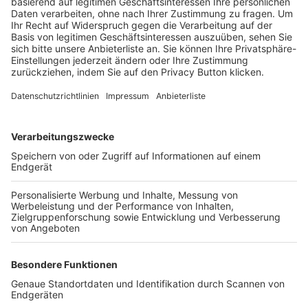
Trainerbörse
Login SpielPlus
FOLGE DEM BFV
TOP-VEREINE
TOP-PARTNER