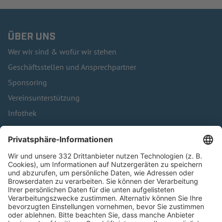
ÜBER UNS
Wer wir sind & wofür wir stehen
Geschäftsstellen und Ansprechpartner
Sponsoring
Vereinsunterstützung
Infothek
Kontakt
HÄUFIG BESUCHTE SEITEN
Pässe und Vereinswechsel
Trainerausbildung
Schulungsangebot Vereinsmitarbeiter
BFV-Geschäftsstellen