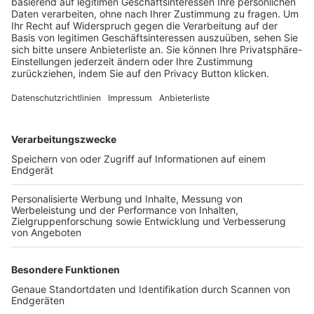
Trainerbörse
Login SpielPlus
FOLGE DEM BFV
TOP-VEREINE
TOP-PARTNER