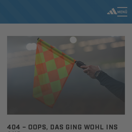
MENÜ
404 – OOPS, DAS GING WOHL INS