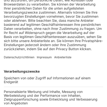
Pässe und Vereinswechsel
Trainerausbildung
Schulungsangebot Vereinsmitarbeiter
BFV-Geschäftsstellen
Trainerbörse
Login SpielPlus
FOLGE DEM BFV
TOP-VEREINE