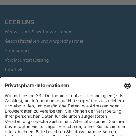
ÜBER UNS
Wer wir sind & wofür wir stehen
Geschäftsstellen und Ansprechpartner
Sponsoring
Vereinsunterstützung
Infothek
Kontakt
HÄUFIG BESUCHTE SEITEN
Pässe und Vereinswechsel
Trainerausbildung
Schulungsangebot Vereinsmitarbeiter
BFV-Geschäftsstellen