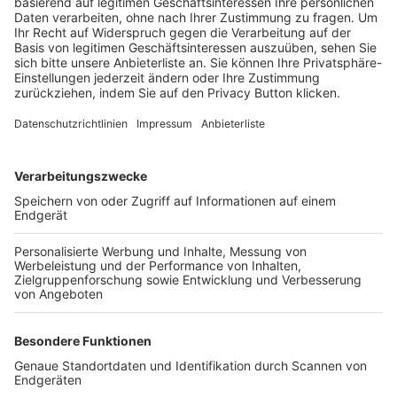
Trainerbörse
Login SpielPlus
FOLGE DEM BFV
TOP-VEREINE
TOP-PARTNER