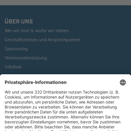
ÜBER UNS
Wer wir sind & wofür wir stehen
Geschäftsstellen und Ansprechpartner
Sponsoring
Vereinsunterstützung
Infothek
Kontakt
HÄUFIG BESUCHTE SEITEN
Pässe und Vereinswechsel
Trainerausbildung
Schulungsangebot Vereinsmitarbeiter
BFV-Geschäftsstellen