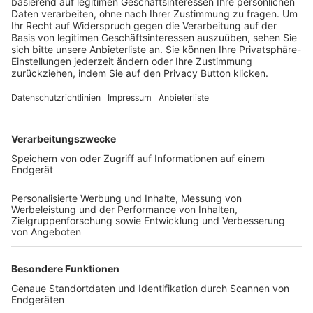
Trainerbörse
Login SpielPlus
FOLGE DEM BFV
TOP-VEREINE
TOP-PARTNER