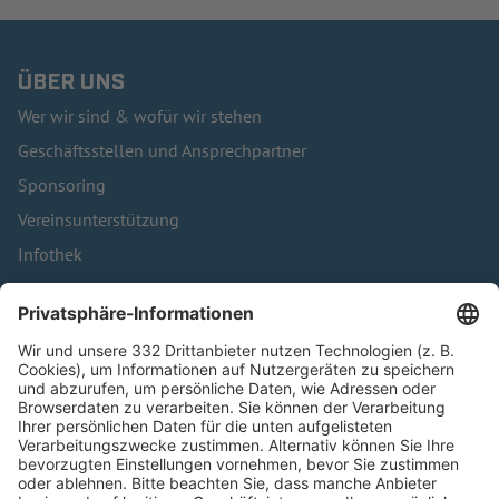
ÜBER UNS
Wer wir sind & wofür wir stehen
Geschäftsstellen und Ansprechpartner
Sponsoring
Vereinsunterstützung
Infothek
Kontakt
HÄUFIG BESUCHTE SEITEN
Pässe und Vereinswechsel
Trainerausbildung
Schulungsangebot Vereinsmitarbeiter
BFV-Geschäftsstellen