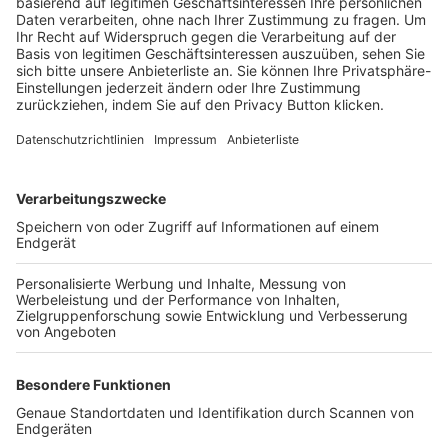
Trainerbörse
Login SpielPlus
FOLGE DEM BFV
TOP-VEREINE
TOP-PARTNER