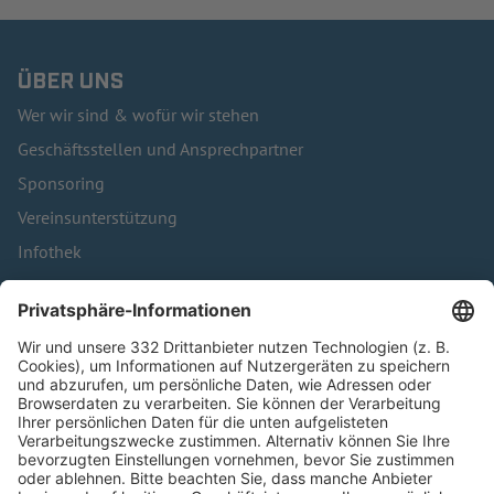
ÜBER UNS
Wer wir sind & wofür wir stehen
Geschäftsstellen und Ansprechpartner
Sponsoring
Vereinsunterstützung
Infothek
Kontakt
HÄUFIG BESUCHTE SEITEN
Pässe und Vereinswechsel
Trainerausbildung
Schulungsangebot Vereinsmitarbeiter
BFV-Geschäftsstellen