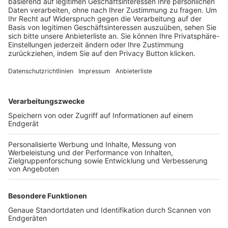
Trainerbörse
Login SpielPlus
FOLGE DEM BFV
TOP-VEREINE
TOP-PARTNER