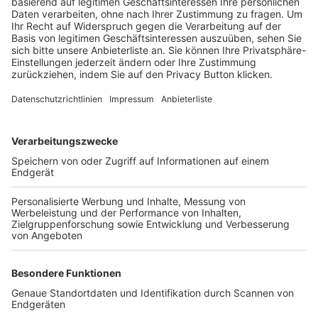
Trainerbörse
Login SpielPlus
FOLGE DEM BFV
TOP-VEREINE
TOP-PARTNER