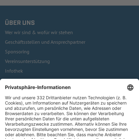
ÜBER UNS
Wer wir sind & wofür wir stehen
Geschäftsstellen und Ansprechpartner
Sponsoring
Vereinsunterstützung
Infothek
Kontakt
HÄUFIG BESUCHTE SEITEN
Pässe und Vereinswechsel
Trainerausbildung
Schulungsangebot Vereinsmitarbeiter
BFV-Geschäftsstellen